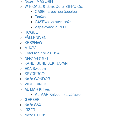
Nože - MASERIN
W.R.CASE & Sons Co. a ZIPPO Co.
CASE - s pevnou čepeľou
TecX®
CASE-zatváracie nože
Zapalovače ZIPPO
HOGUE
FÄLLKNIVEN
KERSHAW
MIKOV
Emerson Knives,USA
NNknives1971
KANETSUNE SEKI JAPAN
EKA Sweden
SPYDERCO
Nože CONDOR
VICTORINOX
AL MAR Knives
AL MAR Knives - zatváracie
GERBER
Nože SAX
KIZER
Nože F.DICK