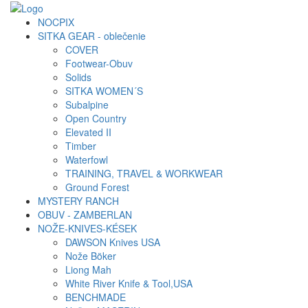
NOCPIX
SITKA GEAR - oblečenie
COVER
Footwear-Obuv
Solids
SITKA WOMEN´S
Subalpine
Open Country
Elevated II
Timber
Waterfowl
TRAINING, TRAVEL & WORKWEAR
Ground Forest
MYSTERY RANCH
OBUV - ZAMBERLAN
NOŽE-KNIVES-KÉSEK
DAWSON Knives USA
Nože Böker
Liong Mah
White River Knife & Tool,USA
BENCHMADE