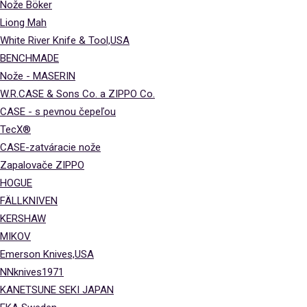
Nože Böker
Liong Mah
White River Knife & Tool,USA
BENCHMADE
Nože - MASERIN
W.R.CASE & Sons Co. a ZIPPO Co.
CASE - s pevnou čepeľou
TecX®
CASE-zatváracie nože
Zapalovače ZIPPO
HOGUE
FÄLLKNIVEN
KERSHAW
MIKOV
Emerson Knives,USA
NNknives1971
KANETSUNE SEKI JAPAN