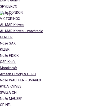
EKA Sweden
SPYDERCO
Nože CONDOR
VICTORINOX
AL MAR Knives
AL MAR Knives - zatváracie
GERBER
Nože SAX
KIZER
Nože F.DICK
QSP Knife
Morakniv®
Artisan Cutlery & CJRB
Nože WALTHER - UMAREX
RYDA KNIVES
SWIZA CH
Nože MAUSER
OPINEL