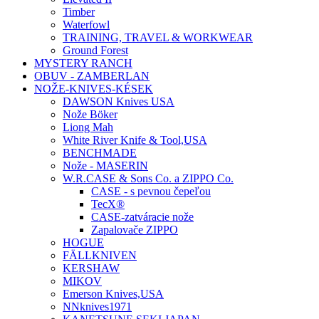
Timber
Waterfowl
TRAINING, TRAVEL & WORKWEAR
Ground Forest
MYSTERY RANCH
OBUV - ZAMBERLAN
NOŽE-KNIVES-KÉSEK
DAWSON Knives USA
Nože Böker
Liong Mah
White River Knife & Tool,USA
BENCHMADE
Nože - MASERIN
W.R.CASE & Sons Co. a ZIPPO Co.
CASE - s pevnou čepeľou
TecX®
CASE-zatváracie nože
Zapalovače ZIPPO
HOGUE
FÄLLKNIVEN
KERSHAW
MIKOV
Emerson Knives,USA
NNknives1971