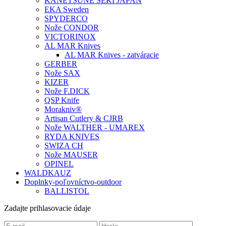
KANETSUNE SEKI JAPAN
EKA Sweden
SPYDERCO
Nože CONDOR
VICTORINOX
AL MAR Knives
AL MAR Knives - zatváracie
GERBER
Nože SAX
KIZER
Nože F.DICK
QSP Knife
Morakniv®
Artisan Cutlery & CJRB
Nože WALTHER - UMAREX
RYDA KNIVES
SWIZA CH
Nože MAUSER
OPINEL
WALDKAUZ
Doplnky-poľovníctvo-outdoor
BALLISTOL
Zadajte prihlasovacie údaje