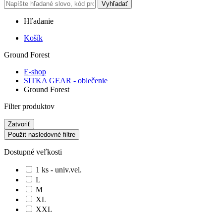
Vyhľadať
Hľadanie
Košík
Ground Forest
E-shop
SITKA GEAR - oblečenie
Ground Forest
Filter produktov
Zatvoriť
Použit nasledovné filtre
Dostupné veľkosti
1 ks - univ.vel.
L
M
XL
XXL