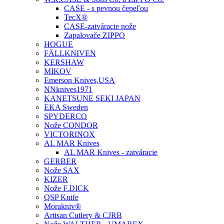
CASE - s pevnou čepeľou
TecX®
CASE-zatváracie nože
Zapalovače ZIPPO
HOGUE
FÄLLKNIVEN
KERSHAW
MIKOV
Emerson Knives,USA
NNknives1971
KANETSUNE SEKI JAPAN
EKA Sweden
SPYDERCO
Nože CONDOR
VICTORINOX
AL MAR Knives
AL MAR Knives - zatváracie
GERBER
Nože SAX
KIZER
Nože F.DICK
QSP Knife
Morakniv®
Artisan Cutlery & CJRB