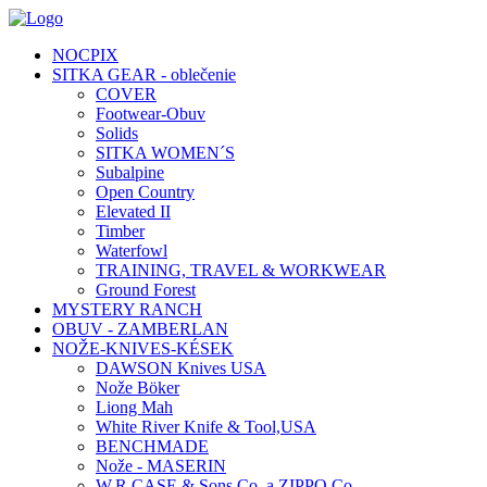
NOCPIX
SITKA GEAR - oblečenie
COVER
Footwear-Obuv
Solids
SITKA WOMEN´S
Subalpine
Open Country
Elevated II
Timber
Waterfowl
TRAINING, TRAVEL & WORKWEAR
Ground Forest
MYSTERY RANCH
OBUV - ZAMBERLAN
NOŽE-KNIVES-KÉSEK
DAWSON Knives USA
Nože Böker
Liong Mah
White River Knife & Tool,USA
BENCHMADE
Nože - MASERIN
W.R.CASE & Sons Co. a ZIPPO Co.