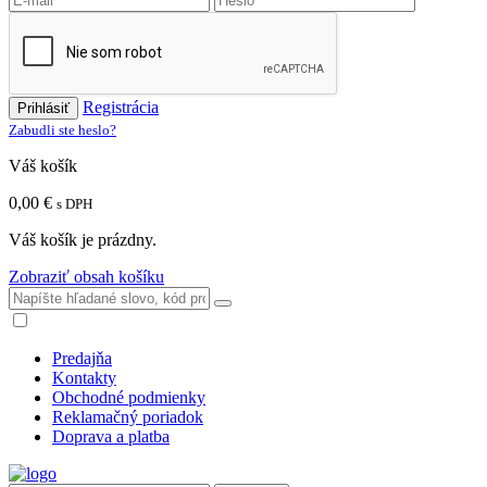
Registrácia
Prihlásiť
Zabudli ste heslo?
Váš košík
0,00 €
s DPH
Váš košík je prázdny.
Zobraziť obsah košíku
Predajňa
Kontakty
Obchodné podmienky
Reklamačný poriadok
Doprava a platba