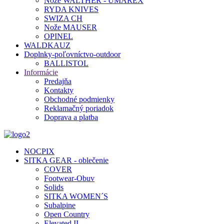
Nože WALTHER - UMAREX
RYDA KNIVES
SWIZA CH
Nože MAUSER
OPINEL
WALDKAUZ
Doplnky-poľovníctvo-outdoor
BALLISTOL
Informácie
Predajňa
Kontakty
Obchodné podmienky
Reklamačný poriadok
Doprava a platba
NOCPIX
SITKA GEAR - oblečenie
COVER
Footwear-Obuv
Solids
SITKA WOMEN´S
Subalpine
Open Country
Elevated II