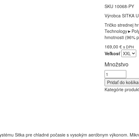
SKU
10068-PY
Výrobca
SITKA U
Tričko strednej
Technology►Polyg
hmotnosti (96% po
169,00 €
s DPH
Veľkosť
Množstvo
Pridať do košíka
Kategórie produk
stému Sitka pre chladné počasie s vysokým aeróbnym výkonom. Mikrofl