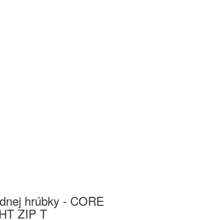
ednej hrúbky - CORE
T ZIP T