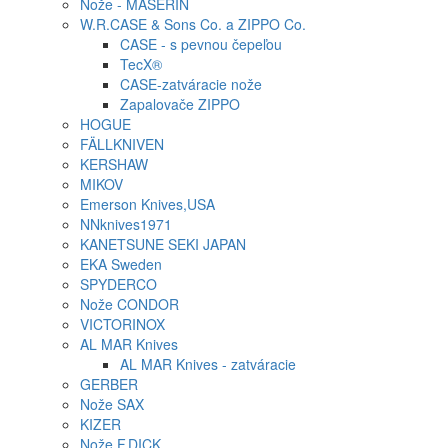
Nože - MASERIN
W.R.CASE & Sons Co. a ZIPPO Co.
CASE - s pevnou čepeľou
TecX®
CASE-zatváracie nože
Zapalovače ZIPPO
HOGUE
FÄLLKNIVEN
KERSHAW
MIKOV
Emerson Knives,USA
NNknives1971
KANETSUNE SEKI JAPAN
EKA Sweden
SPYDERCO
Nože CONDOR
VICTORINOX
AL MAR Knives
AL MAR Knives - zatváracie
GERBER
Nože SAX
KIZER
Nože F.DICK