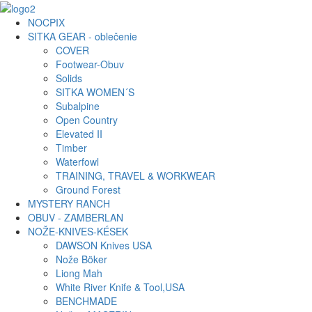
NOCPIX
SITKA GEAR - oblečenie
COVER
Footwear-Obuv
Solids
SITKA WOMEN´S
Subalpine
Open Country
Elevated II
Timber
Waterfowl
TRAINING, TRAVEL & WORKWEAR
Ground Forest
MYSTERY RANCH
OBUV - ZAMBERLAN
NOŽE-KNIVES-KÉSEK
DAWSON Knives USA
Nože Böker
Liong Mah
White River Knife & Tool,USA
BENCHMADE