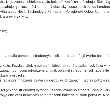
ralizuje zápach inhibíciou rastu baktérií, ktoré ich spôsobujú. Stojatý g
sahuje rýchloschnúci komfortný elastický fleece so strednou hmotnos
dvíha alebo klesá. Technológia Permanent Polygiene® Odour Control a n
 a úrovní aktivity.
niny;
 materiálu pomocou strieborných solí, ktoré zabraňujú tvorbe baktérií 
ože. Každá z látok hmotnosti - ľahká, stredná a ťažká - odvádza vlhkos
 zápach pomocou prirodzene antimikrobiálnej striebornej soli. Zostavt
nkam prostredia.
stredie pre množenie baktérií spôsobujúcich zápach. Keď sa pot zmieš
soľ (chlorid strieborný) vyrobenú z recyklovaného striebra, vysoko úči
 Polygiene však neovplyvňuje prirodzenú bakteriálnu flóru pokožky. A be