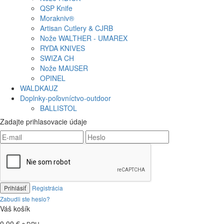
QSP Knife
Morakniv®
Artisan Cutlery & CJRB
Nože WALTHER - UMAREX
RYDA KNIVES
SWIZA CH
Nože MAUSER
OPINEL
WALDKAUZ
Doplnky-poľovníctvo-outdoor
BALLISTOL
Zadajte prihlasovacie údaje
Prihlásiť
Registrácia
Zabudli ste heslo?
Váš košík
0,00 €
s DPH