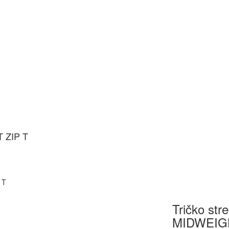
T ZIP T
 T
Tričko str
MIDWEIGH