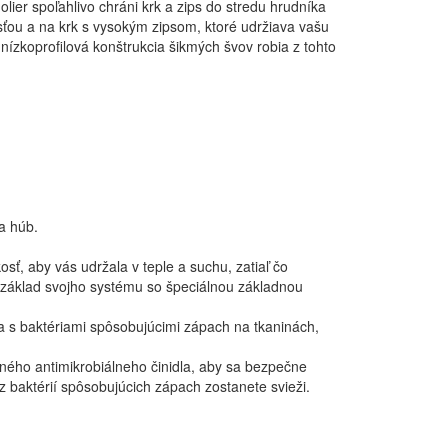
olier spoľahlivo chráni krk a zips do stredu hrudníka
ťou a na krk s vysokým zipsom, ktoré udržiava vašu
ízkoprofilová konštrukcia šikmých švov robia z tohto
a húb.
ť, aby vás udržala v teple a suchu, zatiaľ čo
e základ svojho systému so špeciálnou základnou
a s baktériami spôsobujúcimi zápach na tkaninách,
nného antimikrobiálneho činidla, aby sa bezpečne
z baktérií spôsobujúcich zápach zostanete svieži.