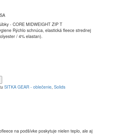
SA
 hrúbky - CORE MIDWEIGHT ZIP T
iene Rýchlo schnúca, elastická fleece strednej
lyester / 4% elastan).
tu
SITKA GEAR - oblečenie
,
Solids
eece na podšívke poskytuje nielen teplo, ale aj