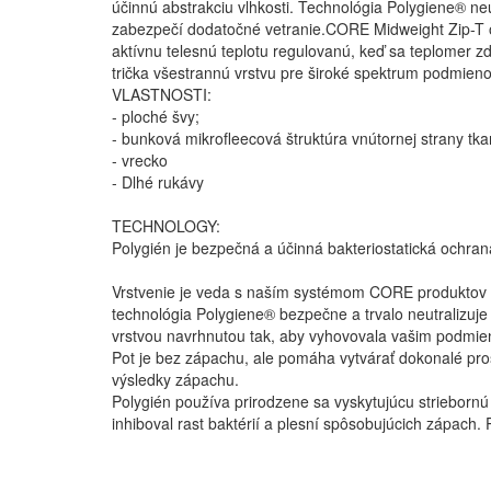
účinnú abstrakciu vlhkosti. Technológia Polygiene® neut
zabezpečí dodatočné vetranie.CORE Midweight Zip-T ob
aktívnu telesnú teplotu regulovanú, keď sa teplomer z
trička všestrannú vrstvu pre široké spektrum podmienok
VLASTNOSTI:
- ploché švy;
- bunková mikrofleecová štruktúra vnútornej strany tka
- vrecko
- Dlhé rukávy
TECHNOLOGY:
Polygién je bezpečná a účinná bakteriostatická ochrana
Vrstvenie je veda s naším systémom CORE produktov z k
technológia Polygiene® bezpečne a trvalo neutralizuje
vrstvou navrhnutou tak, aby vyhovovala vašim podmie
Pot je bez zápachu, ale pomáha vytvárať dokonalé pro
výsledky zápachu.
Polygién používa prirodzene sa vyskytujúcu striebornú 
inhiboval rast baktérií a plesní spôsobujúcich zápach.