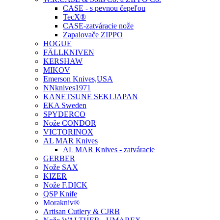
CASE - s pevnou čepeľou
TecX®
CASE-zatváracie nože
Zapalovače ZIPPO
HOGUE
FÄLLKNIVEN
KERSHAW
MIKOV
Emerson Knives,USA
NNknives1971
KANETSUNE SEKI JAPAN
EKA Sweden
SPYDERCO
Nože CONDOR
VICTORINOX
AL MAR Knives
AL MAR Knives - zatváracie
GERBER
Nože SAX
KIZER
Nože F.DICK
QSP Knife
Morakniv®
Artisan Cutlery & CJRB