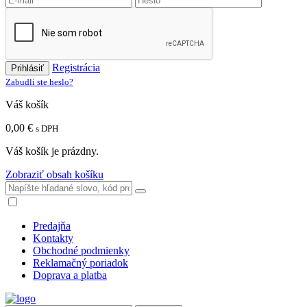
Registrácia
Prihlásiť
Zabudli ste heslo?
Váš košík
0,00 €
s DPH
Váš košík je prázdny.
Zobraziť obsah košíku
Predajňa
Kontakty
Obchodné podmienky
Reklamačný poriadok
Doprava a platba