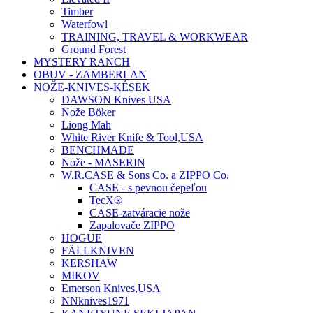
Timber
Waterfowl
TRAINING, TRAVEL & WORKWEAR
Ground Forest
MYSTERY RANCH
OBUV - ZAMBERLAN
NOŽE-KNIVES-KÉSEK
DAWSON Knives USA
Nože Böker
Liong Mah
White River Knife & Tool,USA
BENCHMADE
Nože - MASERIN
W.R.CASE & Sons Co. a ZIPPO Co.
CASE - s pevnou čepeľou
TecX®
CASE-zatváracie nože
Zapalovače ZIPPO
HOGUE
FÄLLKNIVEN
KERSHAW
MIKOV
Emerson Knives,USA
NNknives1971