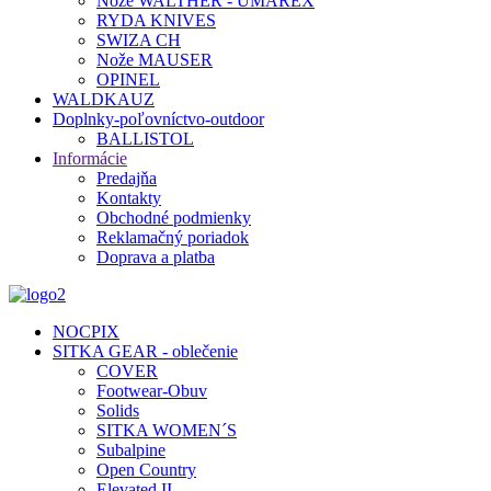
Nože WALTHER - UMAREX
RYDA KNIVES
SWIZA CH
Nože MAUSER
OPINEL
WALDKAUZ
Doplnky-poľovníctvo-outdoor
BALLISTOL
Informácie
Predajňa
Kontakty
Obchodné podmienky
Reklamačný poriadok
Doprava a platba
NOCPIX
SITKA GEAR - oblečenie
COVER
Footwear-Obuv
Solids
SITKA WOMEN´S
Subalpine
Open Country
Elevated II