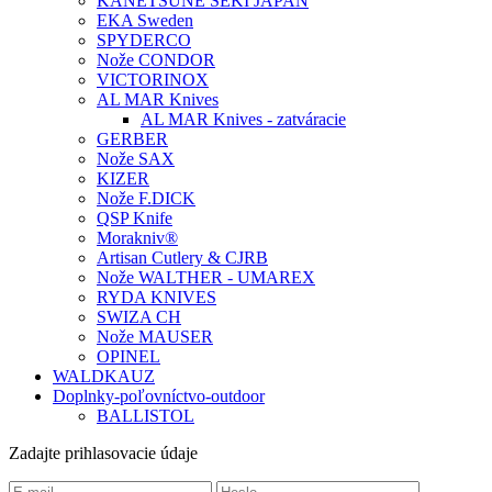
KANETSUNE SEKI JAPAN
EKA Sweden
SPYDERCO
Nože CONDOR
VICTORINOX
AL MAR Knives
AL MAR Knives - zatváracie
GERBER
Nože SAX
KIZER
Nože F.DICK
QSP Knife
Morakniv®
Artisan Cutlery & CJRB
Nože WALTHER - UMAREX
RYDA KNIVES
SWIZA CH
Nože MAUSER
OPINEL
WALDKAUZ
Doplnky-poľovníctvo-outdoor
BALLISTOL
Zadajte prihlasovacie údaje