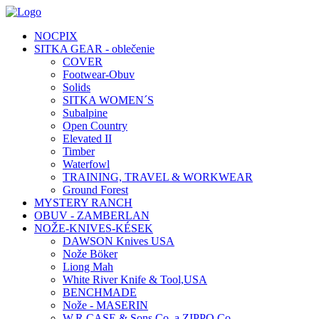
NOCPIX
SITKA GEAR - oblečenie
COVER
Footwear-Obuv
Solids
SITKA WOMEN´S
Subalpine
Open Country
Elevated II
Timber
Waterfowl
TRAINING, TRAVEL & WORKWEAR
Ground Forest
MYSTERY RANCH
OBUV - ZAMBERLAN
NOŽE-KNIVES-KÉSEK
DAWSON Knives USA
Nože Böker
Liong Mah
White River Knife & Tool,USA
BENCHMADE
Nože - MASERIN
W.R.CASE & Sons Co. a ZIPPO Co.