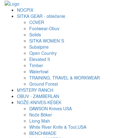
NOCPIX
SITKA GEAR - oblečenie
COVER
Footwear-Obuv
Solids
SITKA WOMEN´S
Subalpine
Open Country
Elevated II
Timber
Waterfowl
TRAINING, TRAVEL & WORKWEAR
Ground Forest
MYSTERY RANCH
OBUV - ZAMBERLAN
NOŽE-KNIVES-KÉSEK
DAWSON Knives USA
Nože Böker
Liong Mah
White River Knife & Tool,USA
BENCHMADE