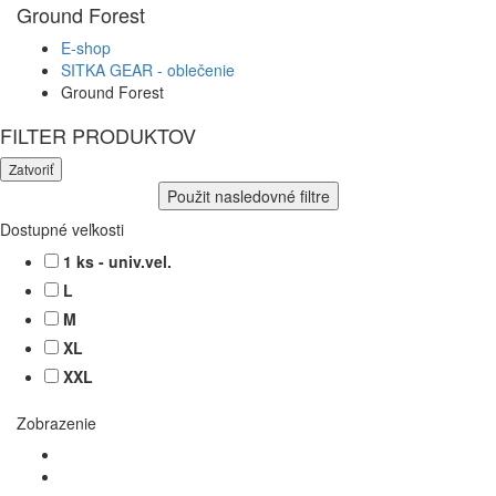
Ground Forest
E-shop
SITKA GEAR - oblečenie
Ground Forest
FILTER PRODUKTOV
Zatvoriť
Použit nasledovné filtre
Dostupné veľkosti
1 ks - univ.vel.
L
M
XL
XXL
Zobrazenie