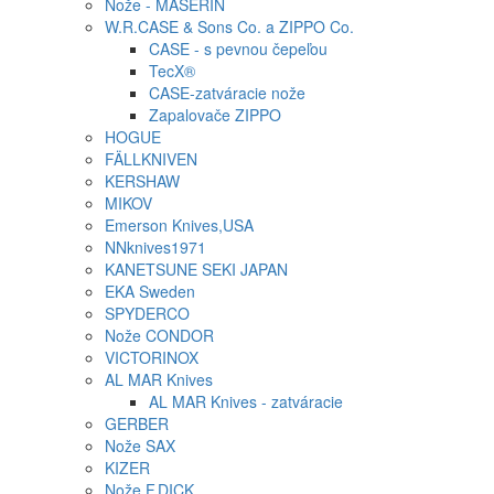
Nože - MASERIN
W.R.CASE & Sons Co. a ZIPPO Co.
CASE - s pevnou čepeľou
TecX®
CASE-zatváracie nože
Zapalovače ZIPPO
HOGUE
FÄLLKNIVEN
KERSHAW
MIKOV
Emerson Knives,USA
NNknives1971
KANETSUNE SEKI JAPAN
EKA Sweden
SPYDERCO
Nože CONDOR
VICTORINOX
AL MAR Knives
AL MAR Knives - zatváracie
GERBER
Nože SAX
KIZER
Nože F.DICK