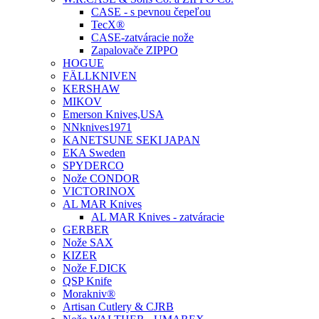
CASE - s pevnou čepeľou
TecX®
CASE-zatváracie nože
Zapalovače ZIPPO
HOGUE
FÄLLKNIVEN
KERSHAW
MIKOV
Emerson Knives,USA
NNknives1971
KANETSUNE SEKI JAPAN
EKA Sweden
SPYDERCO
Nože CONDOR
VICTORINOX
AL MAR Knives
AL MAR Knives - zatváracie
GERBER
Nože SAX
KIZER
Nože F.DICK
QSP Knife
Morakniv®
Artisan Cutlery & CJRB