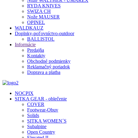
Nože WALTHER - UMAREX
RYDA KNIVES
SWIZA CH
Nože MAUSER
OPINEL
WALDKAUZ
Doplnky-poľovníctvo-outdoor
BALLISTOL
Informácie
Predajňa
Kontakty
Obchodné podmienky
Reklamačný poriadok
Doprava a platba
NOCPIX
SITKA GEAR - oblečenie
COVER
Footwear-Obuv
Solids
SITKA WOMEN´S
Subalpine
Open Country
Elevated II