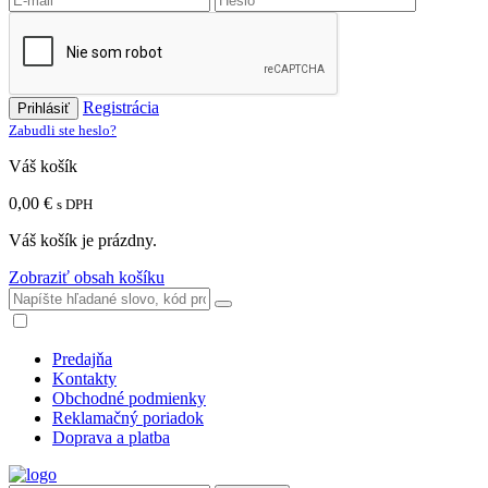
Registrácia
Prihlásiť
Zabudli ste heslo?
Váš košík
0,00 €
s DPH
Váš košík je prázdny.
Zobraziť obsah košíku
Predajňa
Kontakty
Obchodné podmienky
Reklamačný poriadok
Doprava a platba