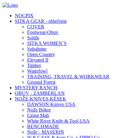
NOCPIX
SITKA GEAR - oblečenie
COVER
Footwear-Obuv
Solids
SITKA WOMEN´S
Subalpine
Open Country
Elevated II
Timber
Waterfowl
TRAINING, TRAVEL & WORKWEAR
Ground Forest
MYSTERY RANCH
OBUV - ZAMBERLAN
NOŽE-KNIVES-KÉSEK
DAWSON Knives USA
Nože Böker
Liong Mah
White River Knife & Tool,USA
BENCHMADE
Nože - MASERIN
W.R.CASE & Sons Co. a ZIPPO Co.