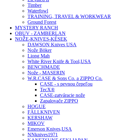
Timber
Waterfowl
TRAINING, TRAVEL & WORKWEAR
Ground Forest
MYSTERY RANCH
OBUV - ZAMBERLAN
NOŽE-KNIVES-KÉSEK
DAWSON Knives USA
Nože Böker
Liong Mah
White River Knife & Tool,USA
BENCHMADE
Nože - MASERIN
W.R.CASE & Sons Co. a ZIPPO Co.
CASE - s pevnou čepeľou
TecX®
CASE-zatváracie nože
Zapalovače ZIPPO
HOGUE
FÄLLKNIVEN
KERSHAW
MIKOV
Emerson Knives,USA
NNknives1971