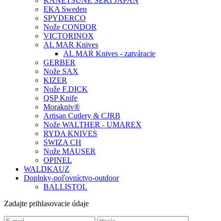
KANETSUNE SEKI JAPAN
EKA Sweden
SPYDERCO
Nože CONDOR
VICTORINOX
AL MAR Knives
AL MAR Knives - zatváracie
GERBER
Nože SAX
KIZER
Nože F.DICK
QSP Knife
Morakniv®
Artisan Cutlery & CJRB
Nože WALTHER - UMAREX
RYDA KNIVES
SWIZA CH
Nože MAUSER
OPINEL
WALDKAUZ
Doplnky-poľovníctvo-outdoor
BALLISTOL
Zadajte prihlasovacie údaje