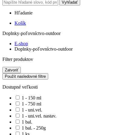
Vyhľadať
Hľadanie
Košík
Doplnky-poľovníctvo-outdoor
E-shop
Doplnky-poľovníctvo-outdoor
Filter produktov
Zatvoriť
Použit nasledovné filtre
Dostupné veľkosti
1 - 150 ml
1 - 750 ml
1 - uni.vel.
1 - uni.vel. nastav.
1 bal.
1 bal. - 250g
1 ks