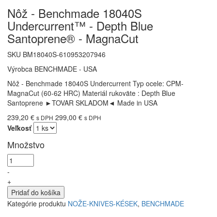
Nôž - Benchmade 18040S
Undercurrent™ - Depth Blue
Santoprene® - MagnaCut
SKU
BM18040S-610953207946
Výrobca
BENCHMADE - USA
Nôž - Benchmade 18040S Undercurrent Typ ocele: CPM-
MagnaCut (60-62 HRC) Materiál rukoväte : Depth Blue
Santoprene ►TOVAR SKLADOM◄ Made in USA
239,20 €
299,00 €
s DPH
s DPH
Veľkosť
Množstvo
-
+
Pridať do košíka
Kategórie produktu
NOŽE-KNIVES-KÉSEK
,
BENCHMADE