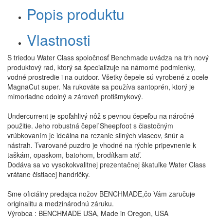
Popis produktu
Vlastnosti
S triedou Water Class spoločnosť Benchmade uvádza na trh nový
produktový rad, ktorý sa špecializuje na námorné podmienky,
vodné prostredie i na outdoor. Všetky čepele sú vyrobené z ocele
MagnaCut super.
Na rukoväte sa používa santoprén, ktorý je
mimoriadne odolný a zároveň protišmykový.
Undercurrent je spoľahlivý nôž s pevnou čepeľou na náročné
použitie. Jeho robustná čepeľ Sheepfoot s čiastočným
vrúbkovaním je ideálna na rezanie silných vlascov, šnúr a
nástrah. Tvarované puzdro je vhodné na rýchle pripevnenie k
taškám, opaskom, batohom, brodítkam atď.
Dodáva sa vo vysokokvalitnej prezentačnej škatuľke Water Class
vrátane čistiacej handričky.
Sme oficiálny predajca nožov BENCHMADE,čo Vám zaručuje
originalitu a medzinárodnú záruku.
Výrobca : BENCHMADE USA, Made in Oregon, USA