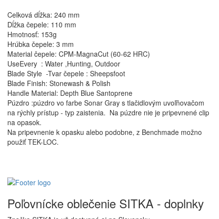
Celková dĺžka: 240 mm
Dĺžka čepele: 110 mm
Hmotnosť: 153g
Hrúbka čepele: 3 mm
Material čepele: CPM-MagnaCut (60-62 HRC)
UseEvery : Water ,Hunting, Outdoor
Blade Style
-Tvar čepele : Sheepsfoot
Blade Finish: Stonewash & Polish
Handle Material: Depth Blue Santoprene
Púzdro :púzdro vo farbe Sonar Gray
s tlačidlovým uvoľňovačom
na rýchly prístup - typ zaistenia. Na púzdre nie je pripevnené clip
na opasok.
Na pripevnenie k opasku alebo podobne, z Benchmade možno
použiť TEK-LOC.
Poľovnícke oblečenie SITKA - doplnky