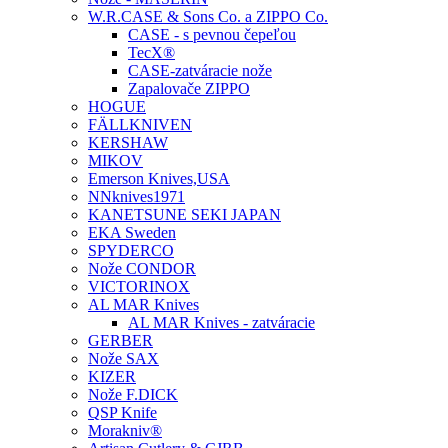
W.R.CASE & Sons Co. a ZIPPO Co.
CASE - s pevnou čepeľou
TecX®
CASE-zatváracie nože
Zapalovače ZIPPO
HOGUE
FÄLLKNIVEN
KERSHAW
MIKOV
Emerson Knives,USA
NNknives1971
KANETSUNE SEKI JAPAN
EKA Sweden
SPYDERCO
Nože CONDOR
VICTORINOX
AL MAR Knives
AL MAR Knives - zatváracie
GERBER
Nože SAX
KIZER
Nože F.DICK
QSP Knife
Morakniv®