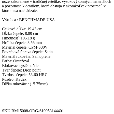
nože zakorenené v tradičnej estetike, vysokovýkonných materiáloch
a pozornosť k detailom, ktoré obstoja v akomkoľvek prostredí, v
ktorom sa nachádzate.
Výrobca : BENCHMADE USA
Celková dĺžka: 19.43 cm
Dĺžka čepele: 8.89 cm
Hmotnosť: 105.18 g
Hrúbka čepele: 3.56 mm
Material čepele: CPM-S30V
Povrchová úprava čepele: Satin
Materiál rukoväte: Santoprene
Farba: Oranžová
Blokovací systém: Nie
Tvar čepele: Drop point
Tvrdosť čepele: 58-60 HRC
Púzdro: Kydex
Dlžka rukoväte : (15.75mm)
SKU
BM15008-ORG-610953144401