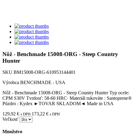
Nôž - Benchmade 15008-ORG - Steep Country
Hunter
SKU
BM15008-ORG-610953144401
Výrobca
BENCHMADE - USA
Nôž - Benchmade 15008-ORG - Steep Country Hunter Typ ocele:
CPM S30V Tvrdosť: 58-60 HRC· Materiál rukoväte : Santoprene®
Púzdro : Kydex ►TOVAR SKLADOM◄ Made in USA
129,92 €
173,22 €
s DPH
s DPH
Veľkosť
Množstvo