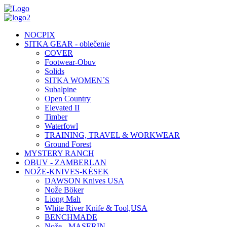
NOCPIX
SITKA GEAR - oblečenie
COVER
Footwear-Obuv
Solids
SITKA WOMEN´S
Subalpine
Open Country
Elevated II
Timber
Waterfowl
TRAINING, TRAVEL & WORKWEAR
Ground Forest
MYSTERY RANCH
OBUV - ZAMBERLAN
NOŽE-KNIVES-KÉSEK
DAWSON Knives USA
Nože Böker
Liong Mah
White River Knife & Tool,USA
BENCHMADE
Nože - MASERIN