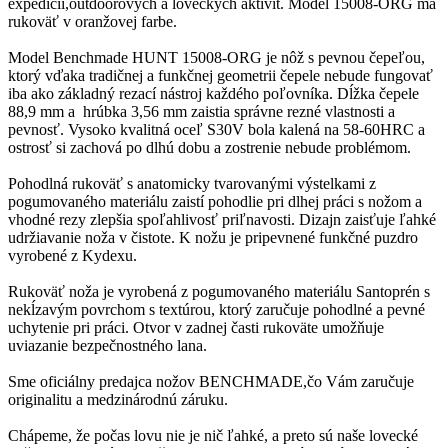
expedícií,outdoorových a loveckých aktivít. Model 15008-ORG má
rukoväť v oranžovej farbe.
Model Benchmade HUNT 15008-ORG je nôž s pevnou čepeľou,
ktorý vďaka tradičnej a funkčnej geometrii čepele nebude fungovať
iba ako základný rezací nástroj každého poľovníka. Dĺžka čepele
88,9 mm a hrúbka 3,56 mm zaistia správne rezné vlastnosti a
pevnosť. Vysoko kvalitná oceľ S30V bola kalená na 58-60HRC a
ostrosť si zachová po dlhú dobu a zostrenie nebude problémom.
Pohodlná rukoväť s anatomicky tvarovanými výstelkami z
pogumovaného materiálu zaistí pohodlie pri dlhej práci s nožom a
vhodné rezy zlepšia spoľahlivosť priľnavosti. Dizajn zaisťuje ľahké
udržiavanie noža v čistote. K nožu je pripevnené funkčné puzdro
vyrobené z Kydexu.
Rukoväť noža je vyrobená z pogumovaného materiálu Santoprén s
nekĺzavým povrchom s textúrou, ktorý zaručuje pohodlné a pevné
uchytenie pri práci. Otvor v zadnej časti rukoväte umožňuje
uviazanie bezpečnostného lana.
Sme oficiálny predajca nožov BENCHMADE,čo Vám zaručuje
originalitu a medzinárodnú záruku.
Chápeme, že počas lovu nie je nič ľahké, a preto sú naše lovecké