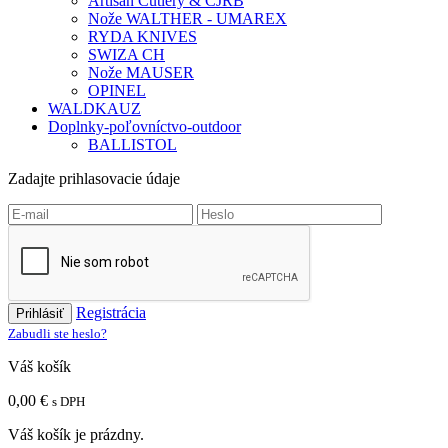
Artisan Cutlery & CJRB
Nože WALTHER - UMAREX
RYDA KNIVES
SWIZA CH
Nože MAUSER
OPINEL
WALDKAUZ
Doplnky-poľovníctvo-outdoor
BALLISTOL
Zadajte prihlasovacie údaje
Registrácia
Prihlásiť
Zabudli ste heslo?
Váš košík
0,00 €
s DPH
Váš košík je prázdny.