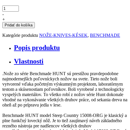
-
+
Pridať do košíka
Kategórie produktu
NOŽE-KNIVES-KÉSEK
,
BENCHMADE
Popis produktu
Vlastnosti
.Nože zo série Benchmade HUNT sú prestížou pravdepodobne
najmodernejších poľovníckych nožov na svete. Tieto nože boli
vytvorené vďaka početným výskumným projektom, laboratórnym
testom a skúsenostiam poľovníkov. Boli vyrobené z technologicky
vyspelých materiálov. To všetko robí z nožov série Hunt dokonale
vhodné na vykonávanie všetkých druhov práce, od sekania dreva na
oheň až po prípravu jedla v lese.
Benchmade HUNT model Steep Country 15008-ORG je klasický a
plne funkčný lovecký nôž. Je to tiež zaujímavý návrh základného
rezného nástroja pre nadšencov všetkých druhov