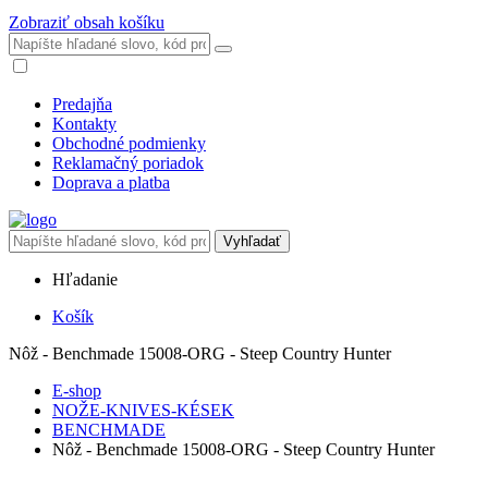
Zobraziť obsah košíku
Predajňa
Kontakty
Obchodné podmienky
Reklamačný poriadok
Doprava a platba
Vyhľadať
Hľadanie
Košík
Nôž - Benchmade 15008-ORG - Steep Country Hunter
E-shop
NOŽE-KNIVES-KÉSEK
BENCHMADE
Nôž - Benchmade 15008-ORG - Steep Country Hunter