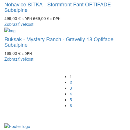
Nohavice SITKA - Stormfront Pant OPTIFADE
Subalpine
499,00 €
669,00 €
s DPH
s DPH
Zobraziť veľkosti
Ruksak - Mystery Ranch - Gravelly 18 Optifade
Subalpine
169,00 €
s DPH
Zobraziť veľkosti
1
2
3
4
5
6