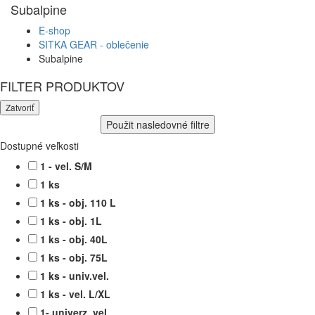
Subalpine
E-shop
SITKA GEAR - oblečenie
Subalpine
FILTER PRODUKTOV
Zatvoriť
Použit nasledovné filtre
Dostupné veľkosti
1 - vel. S/M
1 ks
1 ks - obj. 110 L
1 ks - obj. 1L
1 ks - obj. 40L
1 ks - obj. 75L
1 ks - univ.vel.
1 ks - vel. L/XL
1- univerz. vel.