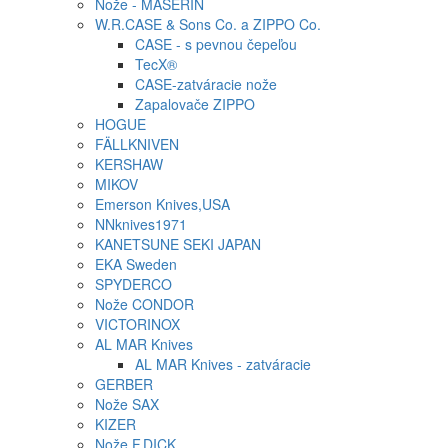
Nože - MASERIN
W.R.CASE & Sons Co. a ZIPPO Co.
CASE - s pevnou čepeľou
TecX®
CASE-zatváracie nože
Zapalovače ZIPPO
HOGUE
FÄLLKNIVEN
KERSHAW
MIKOV
Emerson Knives,USA
NNknives1971
KANETSUNE SEKI JAPAN
EKA Sweden
SPYDERCO
Nože CONDOR
VICTORINOX
AL MAR Knives
AL MAR Knives - zatváracie
GERBER
Nože SAX
KIZER
Nože F.DICK