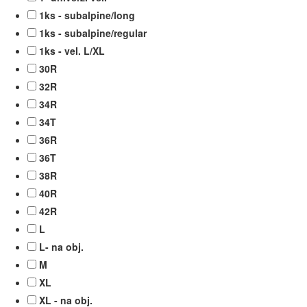
1ks - subalpine/long
1ks - subalpine/regular
1ks - vel. L/XL
30R
32R
34R
34T
36R
36T
38R
40R
42R
L
L- na obj.
M
XL
XL - na obj.