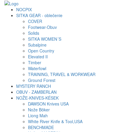
NOCPIX
SITKA GEAR - oblečenie
COVER
Footwear-Obuv
Solids
SITKA WOMEN´S
Subalpine
Open Country
Elevated II
Timber
Waterfowl
TRAINING, TRAVEL & WORKWEAR
Ground Forest
MYSTERY RANCH
OBUV - ZAMBERLAN
NOŽE-KNIVES-KÉSEK
DAWSON Knives USA
Nože Böker
Liong Mah
White River Knife & Tool,USA
BENCHMADE